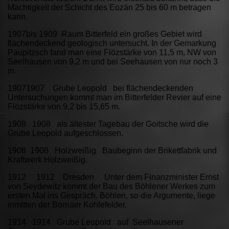
Mächtigkeit der Schicht des Eozän 25 bis 60 m betragen
kann.
1907bis 1909 Raum Bitterfeld ein großes Gebiet wird
flächendeckend geologisch untersucht. In der Gemarkung
Paupitzsch fand man eine Flözstärke von 11,5 m, NW von
Seelhausen von 9,2 m und bei Seehausen von nur noch 3
m.
19071907 Grube Leopold bei flächendeckenden
Untersuchungen kommt man im Bitterfelder Revier auf eine
Flözstärke von 9,2 bis 15,65 m.
1908 1908 als ältester Tagebau der Goitsche wird die
Grube Leopold aufgeschlossen.
1908 1908 Holzweißig Baubeginn der Brikettfabrik und
Kraftwerk Holzweißig.
1912 1912 Dresden Unter dem Finanzminister Ernst
von Seydewitz kommt der Bau des Böhlener Werkes zum
ersten Mal ins Gespräch. Böhlen, so die Argumente, liege
inmitten der Bornaer Kohlefelder.
1914 1914 Grube Leopold auf Seelhausener