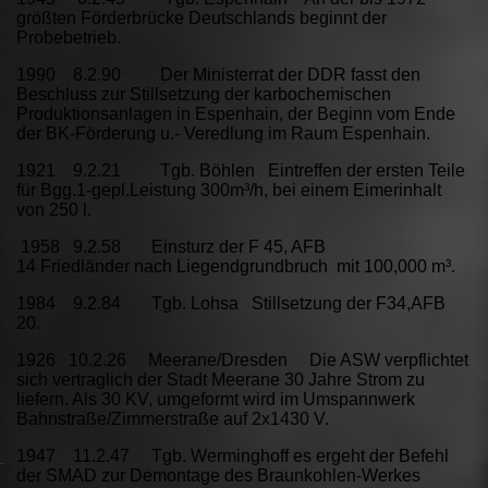
größten Förderbrücke Deutschlands beginnt der
Probebetrieb.
1990 8.2.90 Der Ministerrat der DDR fasst den
Beschluss zur Stillsetzung der karbochemischen
Produktionsanlagen in Espenhain, der Beginn vom Ende
der BK-Förderung u.- Veredlung im Raum Espenhain.
1921 9.2.21 Tgb. Böhlen Eintreffen der ersten Teile
für Bgg.1-gepl.Leistung 300m³/h, bei einem Eimerinhalt
von 250 l.
1958 9.2.58 Einsturz der F 45, AFB
14 Friedländer nach Liegendgrundbruch mit 100,000 m³.
1984 9.2.84 Tgb. Lohsa Stillsetzung der F34,AFB
20.
1926 10.2.26 Meerane/Dresden Die ASW verpflichtet
sich vertraglich der Stadt Meerane 30 Jahre Strom zu
liefern. Als 30 KV, umgeformt wird im Umspannwerk
Bahnstraße/Zimmerstraße auf 2x1430 V.
1947 11.2.47 Tgb. Werminghoff es ergeht der Befehl
der SMAD zur Demontage des Braunkohlen-Werkes