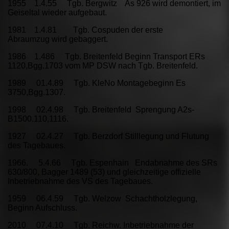
1955 1.4.55 Tgb. Bergwitz As 926 wird demontiert, im
Geiseltal wieder aufgebaut.
1981 1.4.81 Tgb. Cospuden der erste
Abraumzug wird gebaggert.
1986 1.486 Tgb. Breitenfeld Beginn Transport ERs
1120,Bgg.1703 vom MP DSW nach Tgb. Breitenfeld.
1989 01.4.89 Tgb. KleNo Montagebeginn Es
3750,Bgg.1307.
1998 02.4.98 Tgb. Breitenfeld Sprengung A2s-
B1500.110,1116.
1927 02.4.27 Tgb. Berzdorf Stilllegung und Flutung
des Tagebaues.
1966. 5.4.66 Tgb. Espenhain Endabnahme des SRs
630/800, Bagger 1489 (53) und gleichzeitige offizielle
Inbetriebnahme des VS des Tagebaues.
1959 06.4.59 Tgb. Welzow Schachtholzlegung,
Beginn Aufschluss.
2010 07.4.10 Tgb. Reichw. Inbetriebnahme der