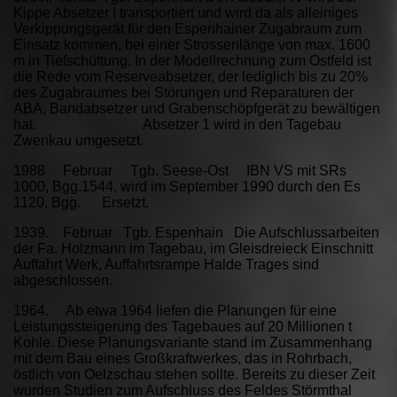
Kippe Absetzer I transportiert und wird da als alleiniges
Verkippungsgerät für den Espenhainer Zugabraum zum
Einsatz kommen, bei einer Strossenlänge von max. 1600
m in Tiefschüttung. In der Modellrechnung zum Ostfeld ist
die Rede vom Reserveabsetzer, der lediglich bis zu 20%
des Zugabraumes bei Störungen und Reparaturen der
ABA, Bandabsetzer und Grabenschöpfgerät zu bewältigen
hat. Absetzer 1 wird in den Tagebau
Zwenkau umgesetzt.
1988 Februar Tgb. Seese-Ost IBN VS mit SRs
1000, Bgg.1544, wird im September 1990 durch den Es
1120, Bgg. Ersetzt.
1939. Februar Tgb. Espenhain Die Aufschlussarbeiten
der Fa. Holzmann im Tagebau, im Gleisdreieck Einschnitt
Auffahrt Werk, Auffahrtsrampe Halde Trages sind
abgeschlossen.
1964. Ab etwa 1964 liefen die Planungen für eine
Leistungssteigerung des Tagebaues auf 20 Millionen t
Kohle. Diese Planungsvariante stand im Zusammenhang
mit dem Bau eines Großkraftwerkes, das in Rohrbach,
östlich von Oelzschau stehen sollte. Bereits zu dieser Zeit
wurden Studien zum Aufschluss des Feldes Störmthal