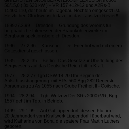
des ERSTEN GROßGERÄTEKOMPLEXES SRs 6300
50/15,0 ( 3x 630 kW ) + VR 157 +12/-12 und A2Rs-B
15400.110, der heute im Tagebau Nochten eingesetzt ist.
Herzlichen Glückwunsch dazu in das Lausitzer Revier!!
189927.2.99 Dresden Gründung des Vereins für
bergbauliche Interessen der Braunkohlenwerke im
Bergbauinspektionsbereich Dresden.
1996 27.2.96 Kausche Der Friedhof wird mit einem
Gottesdienst geschlossen.
1935 28.2. 35 Berlin Das Gesetz zur Überleitung des
Bergwesens auf das Deutsche Reich tritt in Kraft.
1977 28.2.77 Tgb.DSW 14:20 Uhr Beginn der
Aufschlussbaggerung mit ERs 560,Bgg.282.Der erste
Abraumzug zu As 1055 nach Grube Freiheit II - Goitsche.
1994 28.2.94 Tgb. Welzow Der SRs 2000+VR, Bgg.
1557 geht im Tgb. in Betrieb.
1499 29.1.99 Auf Gut Lippendorf, dessen Flur im
20.Jahrhundert vom Kraftwerk Lippendorf I überbaut wird,
wird Katharina von Bora, die spätere Frau Martin Luthers
geboren.