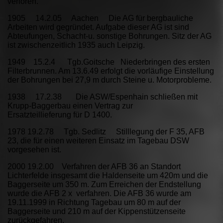
verloren.
1905 14.2.05 Aachen Die AG für bergbauliche
Arbeiten wird gegründet. Aufgabe dieser AG ist sind
Abteufungen, Schacht-u. sonstige Bohrungen. Sitz der AG
ist zwischenzeitlich 1935 auch Leipzig.
1949 15.2.4 Tgb.Goitsche Niederbringen des ersten
Filterbrunnen. Am 13.6.49 erfolgt die vorläufige Einstellung
der Bohrungen bei 27,9 m durch Steine u. Motorprobleme.
1938 17.2.38 Die ASW/Espenhain schließen mit
Krupp-Baggerbau einen Vertrag zur
Ersatzteillieferung für D 1400.
1978 19.2.78 Tgb. Sedlitz Stilllegung der F 35, AFB
23, die für einen weiteren Einsatz im Tagebau DSW
vorgesehen ist.
2000 19.2.00 Verfahren der AFB 36 an Standort
Lichterfelde insgesamt die Haldenseite um 420m und die
Baggerseite um 350 m. Zum Erreichen der Endstellung
wurde die AFB 2 x verfahren. Die AFB 36 wurde am
19.11.1999 in Richtung Tagebau um 80 m auf der
Baggerseite und 210 m auf der Kippenstützenseite
zurückgefahren.