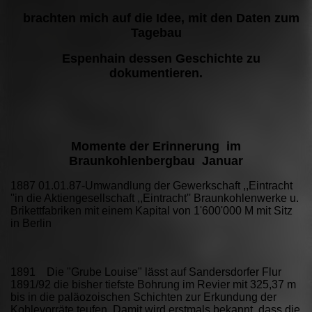
brachten mich auf die Idee, mit den Daten zum
Tagebau
Espenhain dessen Geschichte zu
dokumentieren.
Momente der Erinnerung im
Braunkohlenbergbau Januar
1887 01.01.87-Umwandlung der Gewerkschaft ,,Eintracht
''in die Aktiengesellschaft ,,Eintracht'' Braunkohlenwerke u.
Brikettfabriken mit einem Kapital von 1'600'000 M mit Sitz
in Berlin
1891 Die "Grube Louise" lässt auf Sandersdorfer Flur
1891/92 die bisher tiefste Bohrung im Revier mit 325,37 m
bis in die paläozoischen Schichten zur Erkundung der
Kohlevorräte teufen. Damit wird erstmals bekannt, dass die