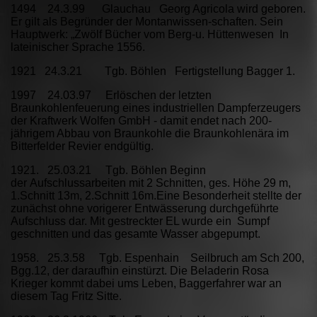
1494 24.3.99 Glauchau Georg Agricola wird geboren.
Er gilt als Begründer der Montanwissen-schaften. Sein
Hauptwerk: „Zwölf Bücher vom Berg-u. Hüttenwesen In
lateinischer Sprache 1556.
1921 24.3.21 Tgb. Böhlen Fertigstellung Bagger 1.
1997 24.03.97 Erlöschen der letzten
Braunkohlenfeuerung eines industriellen Dampferzeugers
der Kraftwerk Wolfen GmbH - damit endet nach 200-
jährigem Abbau von Braunkohle die Braunkohlenära im
Bitterfelder Revier endgültig.
1921. 25.03.21 Tgb. Böhlen Beginn
der Aufschlussarbeiten mit 2 Schnitten, ges. Höhe 29 m,
1.Schnitt 13m, 2.Schnitt 16m.Eine Besonderheit stellte der
zunächst ohne vorigerer Entwässerung durchgeführte
Aufschluss dar. Mit gestreckter EL wurde ein Sumpf
geschnitten und das gesamte Wasser abgepumpt.
1958. 25.3.58 Tgb. Espenhain Seilbruch am Sch 200,
Bgg.12, der daraufhin einstürzt. Die Beladerin Rosa
Krieger kommt dabei ums Leben, Baggerfahrer war an
diesem Tag Fritz Sitte.