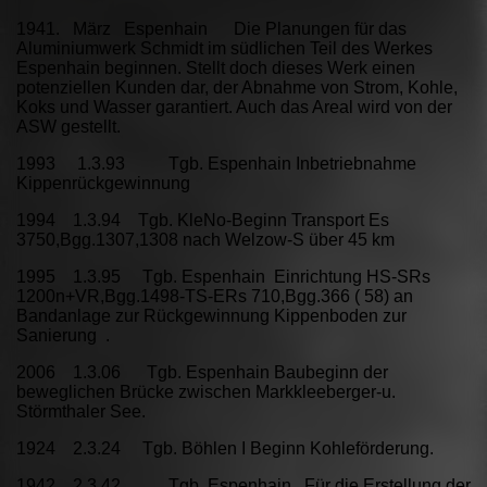
1941. März Espenhain Die Planungen für das
Aluminiumwerk Schmidt im südlichen Teil des Werkes
Espenhain beginnen. Stellt doch dieses Werk einen
potenziellen Kunden dar, der Abnahme von Strom, Kohle,
Koks und Wasser garantiert. Auch das Areal wird von der
ASW gestellt.
1993 1.3.93 Tgb. Espenhain Inbetriebnahme
Kippenrückgewinnung
1994 1.3.94 Tgb. KleNo-Beginn Transport Es
3750,Bgg.1307,1308 nach Welzow-S über 45 km
1995 1.3.95 Tgb. Espenhain Einrichtung HS-SRs
1200n+VR,Bgg.1498-TS-ERs 710,Bgg.366 ( 58) an
Bandanlage zur Rückgewinnung Kippenboden zur
Sanierung .
2006 1.3.06 Tgb. Espenhain Baubeginn der
beweglichen Brücke zwischen Markkleeberger-u.
Störmthaler See.
1924 2.3.24 Tgb. Böhlen I Beginn Kohleförderung.
1942 2.3.42 Tgb. Espenhain Für die Erstellung der