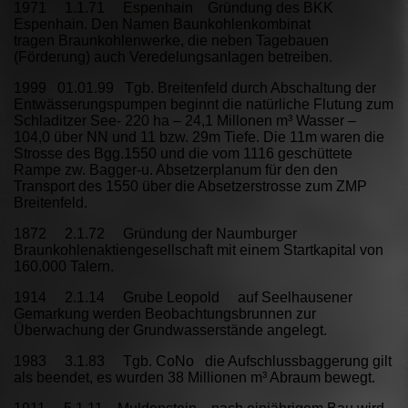
1971 1.1.71 Espenhain Gründung des BKK
Espenhain. Den Namen Baunkohlenkombinat
tragen Braunkohlenwerke, die neben Tagebauen
(Förderung) auch Veredelungsanlagen betreiben.
1999 01.01.99 Tgb. Breitenfeld durch Abschaltung der
Entwässerungspumpen beginnt die natürliche Flutung zum
Schladitzer See- 220 ha – 24,1 Millonen m³ Wasser –
104,0 über NN und 11 bzw. 29m Tiefe. Die 11m waren die
Strosse des Bgg.1550 und die vom 1116 geschüttete
Rampe zw. Bagger-u. Absetzerplanum für den den
Transport des 1550 über die Absetzerstrosse zum ZMP
Breitenfeld.
1872 2.1.72 Gründung der Naumburger
Braunkohlenaktiengesellschaft mit einem Startkapital von
160.000 Talern.
1914 2.1.14 Grube Leopold auf Seelhausener
Gemarkung werden Beobachtungsbrunnen zur
Überwachung der Grundwasserstände angelegt.
1983 3.1.83 Tgb. CoNo die Aufschlussbaggerung gilt
als beendet, es wurden 38 Millionen m³ Abraum bewegt.