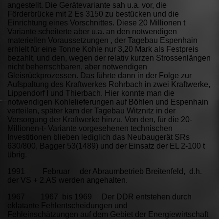
angestellt. Die Gerätevariante sah u.a. vor, die
Förderbrücke mit 2 Es 3150 zu bestücken und die
Einrichtung eines Vorschnittes. Diese 20 Millionen t
Variante scheiterte aber u.a. an den notwendigen
materiellen Voraussetzungen , der Tagebau Espenhain
erhielt für eine Tonne Kohle nur 3,20 Mark als Festpreis
bezahlt, und den, wegen der relativ kurzen Strossenlängen
nicht beherrschbaren, aber notwendigen
Gleisrückprozessen. Das führte dann in der Folge zur
Aufspaltung des Kraftwerkes Rohrbach in zwei Kraftwerke,
Lippendorf I und Thierbach. Hier konnte man die
notwendigen Kohlelieferungen auf Böhlen und Espenhain
verteilen, später kam der Tagebau Witznitz in der
Versorgung der Kraftwerke hinzu. Von den, für die 20-
Millionen-t- Variante vorgesehenen technischen
Investitionen blieben lediglich das Neubaugerät SRs
630/800, Bagger 53(1489) und der Einsatz der EL 2-100 t
übrig.
1991 Februar der Abraumbetrieb Breitenfeld, d.h.
der VS + 2.AS werden angehalten.
1967 1967 bis 1969 Der DDR entstehen durch
eklatante Fehlentscheidungen und
Fehleinschätzungen auf dem Gebiet der Energiewirtschaft