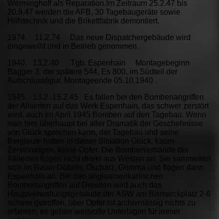
Werminghoff als Reparation.Im Zeitraum 25.2.47 bis
20.9.47 werden die AFB, 30 Tagebaugeräte sowie
Hilfstechnik und die Brikettfabrik demontiert.
1974. 11.2.74 Das neue Dispatchergebäude wird
eingeweiht und in Betrieb genommen.
1940. 13.2.40 Tgb. Espenhain Montagebeginn
Bagger 3, der spätere 544, Es 800, im Südteil der
Aufschlussfigur. Montageende 05.10.1940 .
1945. 13.2.-15.2.45 Es fallen bei den Bombenangriffen
der Alliierten auf das Werk Espenhain, das schwer zerstört
wird, auch im April 1945 Bomben auf den Tagebau. Wenn
man hier überhaupt bei aller Dramatik der Geschehnisse
von Glück sprechen kann, der Tagebau und seine
Bergleute hatten in dieser Situation Glück, kaum
Zerstörungen, keine Opfer. Die Bomberverbände der
Alliierten flogen nicht direkt aus Westen an. Sie sammelten
sich im Raum Döbeln, Oschatz, Grimma und flogen dann
Espenhain an. Bei den angloamerikanischen
Bombenangriffen auf Dresden wird auch das
Hauptverwaltungsgebäude der ASW am Bismarckplatz 2-6
schwer getroffen, über Opfer ist archivmässig nichts zu
erfahren, es gehen wertvolle Unterlagen für immer