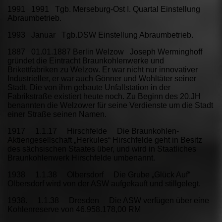
1991 1991 Tgb. Merseburg-Ost I. Quartal Einstellung
Abraumbetrieb.
1993 Januar Tgb.DSW Einstellung Abraumbetrieb.
1887 01.01.1887 Berlin Welzow Joseph Werminghoff
gründet die Eintracht Braunkohlenwerke und
Brikettfabriken zu Welzow. Er war nicht nur innovativer
Industrieller, er war auch Gönner und Wohltäter seiner
Stadt. Die von ihm gebaute Unfallstation in der
Fabrikstraße existiert heute noch. Zu Beginn des 20.JH
benannten die Welzower für seine Verdienste um die Stadt
einer Straße seinen Namen.
1917 1.1.17 Hirschfelde Die Braunkohlen-
Aktiengesellschaft „Herkules“ Hirschfelde geht in Besitz
des sächsischen Staates über, und wird in Staatliches
Braunkohlenwerk Hirschfelde umbenannt.
1938 1.1.38 Olbersdorf Die Grube „Glück Auf“
Olbersdorf wird von der ASW aufgekauft und stillgelegt.
1938. 1.1.38 Dresden Die ASW verfügen über eine
Kohlenreserve von 46.958.178,00 RM