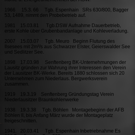
1966 15.3. 66 Tgb. Espenhain SRs 630/800, Bagger
53, 1489, nimmt den Probebetrieb auf.
1981 15.03.81 Tgb.DSW Aufnahme Dauerbetrieb,
erste Kohle über Grubenbandanlage und Kohleverladung.
2007 15.03.07 Tgb. Meuro Beginn Flutung des
Ilsesees mit 2m³/s aus Schwarzer Elster, Geierswalder See
und Sedlitzer See.
1898 17.03.98 Senftenberg BK-Unternehmungen der
Lausitz gründen zur Wahrung ihrer Interessen den Verein
der Lausitzer BK-Werke. Bereits 1880 schlossen sich 20
Unternehmen zum Niederlaus. Bergwerksverein
zusammen.
1919 19.3.19 Senftenberg Gründungstag Verein
Niederlausitzer Braunkohlenwerke
1938 19.3.38 Tgb. Böhlen Montagebeginn der AFB
Böhlen II, bis Anfang März wurde der Montageplatz
freigeschnitten.
1941. 20.03.41 Tgb. Espenhain Inbetriebnahme Es