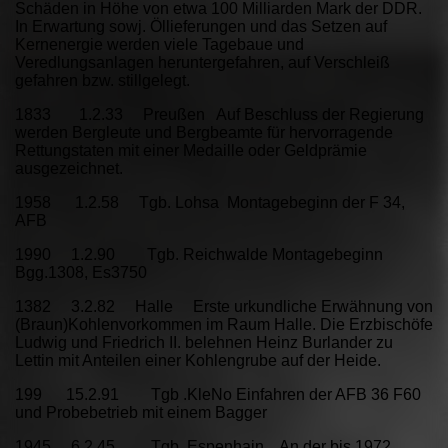
Schäden in Höhe von etwa 100 Milliarden Mark der DDR.
In Erwartung sowj. Öllieferungen und das Setzen auf
Kernenergie werden viele Tagebaue und
Veredlungsanlagen heruntergefahren, auf Verschleiß
gefahren bzw. stillgelegt.
1833 1.2.33 Preußen Auf Beschluss der Regierung
werden Bergleute und Bergbeamte für hervorragende
Rettungstaten mit einer Medaille oder Geldprämie
ausgezeichnet.
1958 1.2.58 Tgb. Lohsa Montagebeginn der F 34,
AFB
1990 1.2.90 Tgb. Reichwalde Montagebeginn
Bgg.1308, Es3750
1382 3.2.82 Halle Erste urkundliche Erwähnung von
(Braun)Kohlenvorkommen im Raum Halle. Die Erzbischöfe
Ludwig und Friedrich II. belehnen Heinz Burlander zu
Lettin mit Anteilen einer Kohlengrube auf der Heide.
199 15.2.91 Tgb .KleNo Einfahren der AFB 36 F60
und Probebetrieb mit einem Bagger
1945 6.2.45 Tgb. Espenhain An der bis 1972