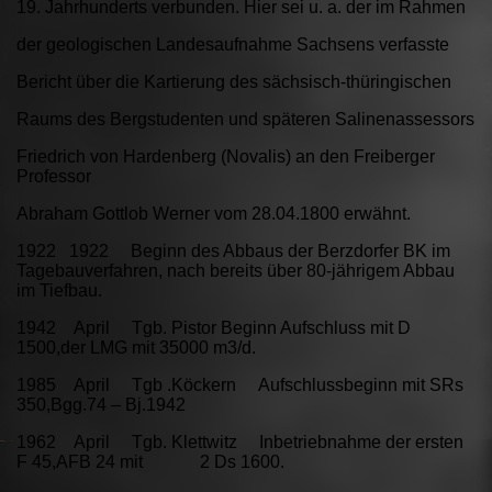
19. Jahrhunderts verbunden. Hier sei u. a. der im Rahmen
der geologischen Landesaufnahme Sachsens verfasste
Bericht über die Kartierung des sächsisch-thüringischen
Raums des Bergstudenten und späteren Salinenassessors
Friedrich von Hardenberg (Novalis) an den Freiberger
Professor
Abraham Gottlob Werner vom 28.04.1800 erwähnt.
1922 1922 Beginn des Abbaus der Berzdorfer BK im
Tagebauverfahren, nach bereits über 80-jährigem Abbau
im Tiefbau.
1942 April Tgb. Pistor Beginn Aufschluss mit D
1500,der LMG mit 35000 m3/d.
1985 April Tgb .Köckern Aufschlussbeginn mit SRs
350,Bgg.74 – Bj.1942
1962 April Tgb. Klettwitz Inbetriebnahme der ersten
F 45,AFB 24 mit 2 Ds 1600.