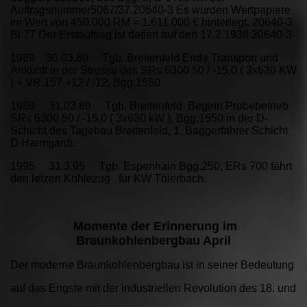
Auftragsnummer5067/37.20640-3 Es wurden Wertpapiere
im Wert von 450.000 RM = 1.611.000 € hinterlegt. 20640-3
Bl.77 Der Erstauftrag ist datiert auf den 17.2.1938 20640-3
1989 30.03.89 Tgb. Breitenfeld Ende Transport und
Ankunft in der Strosse des SRs 6300 50 / -15,0 ( 3x630 KW
) + VR 157 +12 / -12, Bgg.1550
1989 31.03.89 Tgb. Breitenfeld Beginn Probebetrieb
SRs 6300 50 / -15,0 ( 3x630 kW ), Bgg.1550 in der D-
Schicht des Tagebau Breitenfeld, 1. Baggerfahrer Schicht
D Harmgardt.
1995 31.3.95 Tgb. Espenhain Bgg.250, ERs 700 fährt
den letzen Kohlezug für KW Thierbach.
Momente der Erinnerung im
Braunkohlenbergbau April
Der moderne Braunkohlenbergbau ist in seiner Bedeutung
auf das Engste mit der industriellen Revolution des 18. und