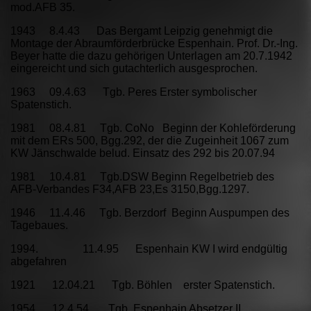
mod.AFB 35.
1943 8.4.43 Das Bergamt Leipzig genehmigt die
Montage der Abraumförderbrücke Espenhain. Prof. Dr.-Ing.
Beyer hatte die dazu gehörigen Unterlagen am 20.7.1942
eingereicht und sich gutachterlich ausgesprochen.
1963 09.4.63 Tgb. Peres Erster symbolischer
Spatenstich.
1981 08.4.81 Tgb. CoNo Beginn der Kohleförderung
mit dem ERs 500, Bgg.292, der die Zugeinheit 1067 zum
KW Jänschwalde belud. Einsatz des 292 bis 20.07.94
1981 10.4.81 Tgb.DSW Beginn Regelbetrieb des
AFB-Verbandes F34,AFB 23,Es 3150,Bgg.1297.
1946 11.4.46 Tgb. Berzdorf Beginn Auspumpen des
Tagebaues.
1994. 11.4.95 Espenhain KW I wird endgültig
abgefahren
1921 12.04.21 Tgb. Böhlen erster Spatenstich.
1954. 12.4.54 Tgb. Espenhain Absetzer II