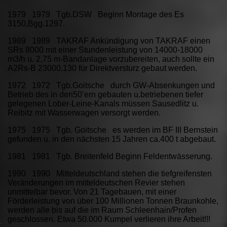
1979 1979 Tgb.DSW Beginn Montage des Es
3150,Bgg.1297.
1989 1989 TAKRAF Ankündigung von TAKRAF einen
SRs 8000 mit einer Stundenleistung von 14000-18000
m3/h u. 2,75 m-Bandanlage vorzubereiten, auch sollte ein
A2Rs-B 23000.130 für Direktversturz gebaut werden.
1972 1972 Tgb.Goitsche durch GW-Absenkungen und
Betrieb des in den50’ern gebauten u.betriebenen tiefer
gelegenen Lober-Leine-Kanals müssen Sausedlitz u.
Reibitz mit Wasserwagen versorgt werden.
1975 1975 Tgb. Goitsche es werden im BF III Bernstein
gefunden u. in den nächsten 15 Jahren ca.400 t abgebaut.
1981 1981 Tgb. Breitenfeld Beginn Feldentwässerung.
1990 1990 Mitteldeutschland stehen die tiefgreifensten
Veränderungen im mitteldeutschen Revier stehen
unmittelbar bevor. Von 21 Tagebauen, mit einer
Förderleistung von über 100 Millionen Tonnen Braunkohle,
werden alle bis auf die im Raum Schleenhain/Profen
geschlossen. Etwa 50.000 Kumpel verlieren ihre Arbeit!!!