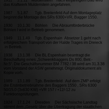
1911 5.1.11 Muldenstein nach einjährigem Bau wird
das Kraftwerk Muldenstein angefahren.
1987 5.1.87 Tgb. Breitenfeld Auf dem Montageplatz
beginnt die Montage des SRs 6300+VR, Bagger 1550.
1930 10.1.30 Böhlen Die Abraumförderbrücke
Böhlen I wird in Betrieb genommen.
1949 11.1.49 Tgb. Espenhain Absetzer 1 geht nach
erfolgreichem Transport von der Halde Trages im Dreieck
in Betrieb.
1938 13.1.38 Die BL Espenhain beantragt die
Beschaffung eines „Schwenkbaggers Ds 800, Betr.-
Nr.5“. Die Geschäftsnummer BM 7782 / 38 wird am 31.3.38
vom Vorstand der ASW genehmigt. Originaldokument als
Kopie vorh.
1989 13.1.89 Tgb. Breitenfeld Auf dem ZMP erfolgt
die Erstinbetriebnahme des Baggers 1550 , SRs 6300
50/15,0 (3x630 KW) +VR 157 / +12/-12 zu
Funktionsprüfungen.
1924 17.1.24 Dresden Der Sächsische Landtag
stimmt dem „Gesetz über die Übertragung der staatlichen