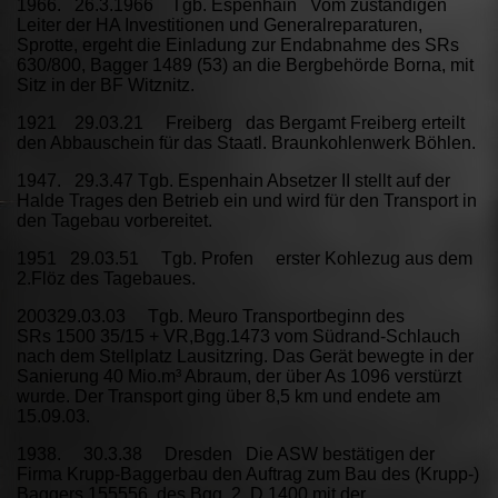
1966. 26.3.1966 Tgb. Espenhain Vom zuständigen
Leiter der HA Investitionen und Generalreparaturen,
Sprotte, ergeht die Einladung zur Endabnahme des SRs
630/800, Bagger 1489 (53) an die Bergbehörde Borna, mit
Sitz in der BF Witznitz.
1921 29.03.21 Freiberg das Bergamt Freiberg erteilt
den Abbauschein für das Staatl. Braunkohlenwerk Böhlen.
1947. 29.3.47 Tgb. Espenhain Absetzer II stellt auf der
Halde Trages den Betrieb ein und wird für den Transport in
den Tagebau vorbereitet.
1951 29.03.51 Tgb. Profen erster Kohlezug aus dem
2.Flöz des Tagebaues.
200329.03.03 Tgb. Meuro Transportbeginn des
SRs 1500 35/15 + VR,Bgg.1473 vom Südrand-Schlauch
nach dem Stellplatz Lausitzring. Das Gerät bewegte in der
Sanierung 40 Mio.m³ Abraum, der über As 1096 verstürzt
wurde. Der Transport ging über 8,5 km und endete am
15.09.03.
1938. 30.3.38 Dresden Die ASW bestätigen der
Firma Krupp-Baggerbau den Auftrag zum Bau des (Krupp-)
Baggers 155556, des Bgg. 2, D 1400 mit der