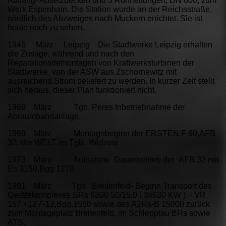
Auffang- Absetzbecken und 3 Rohrleitungen, DN 600, zum
Werk Espenhain. Die Station wurde an der Reichsstraße,
nördlich des Abzweiges nach Muckern errichtet. Sie ist
heute noch zu sehen.
1946 März Leipzig Die Stadtwerke Leipzig erhalten
die Zusage, während und nach den
Reparationsdemontagen von Kraftwerksturbinen der
Stadtwerke, von der ASW aus Zschornewitz mit
ausreichend Strom beliefert zu werden. In kurzer Zeit stellt
sich heraus, dieser Plan funktioniert nicht.
1966 März Tgb. Peres Inbetriebnahme der
Abraumbandanlage.
1969 März Montagebeginn der ERSTEN F 60,AFB
32, der WELT im Tgb. Welzow
1973 März Aufnahme Dauerbetrieb der AFB 32 mit
Es 3150,Bgg.1270
1991 März Tgb. Breitenfeld- Beginn Transport des
Gerätekomplexes SRs 6300 50/15,0 ( 3x630 KW ) + VR
157 +12 / -12,Bgg.1550 sowie des A2Rs-B 15000 zurück
zum Montageplatz Breitenfeld, im Schlepptau BRs sowie
ATS.