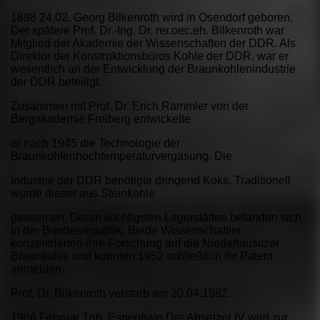
1898 24.02. Georg Bilkenroth wird in Osendorf geboren.
Der spätere Prof. Dr.-Ing. Dr. rer.oec.eh. Bilkenroth war
Mitglied der Akademie der Wissenschaften der DDR. Als
Direktor der Konstruktionsbüros Kohle der DDR, war er
wesentlich an der Entwicklung der Braunkohlenindustrie
der DDR beteiligt.
Zusammen mit Prof. Dr. Erich Rammler von der
Bergakademie Freiberg entwickelte
er nach 1945 die Technologie der
Braunkohlenhochtemperaturvergasung. Die
Industrie der DDR benötigte dringend Koks. Traditionell
wurde dieser aus Steinkohle
gewonnen. Deren wichtigsten Lagerstätten befanden sich
in der Bundesrepublik. Beide Wissenschaftler
konzentrierten ihre Forschung auf die Niederlausitzer
Braunkohle und konnten 1952 schließlich ihr Patent
anmelden.
Prof. Dr. Bilkenroth verstarb am 20.04.1982.
1986.Februar Tgb. Espenhain Der Absetzer IV wird zur