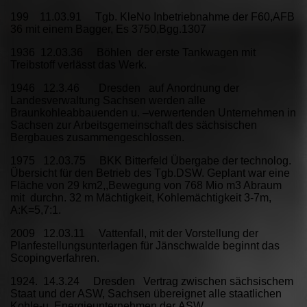
199 11.03.91 Tgb. KleNo Inbetriebnahme der F60,AFB
36 mit einem Bagger, Es 3750,Bgg.1307
1936 12.03.36 Böhlen der erste Tankwagen mit
Treibstoff verlässt das Werk.
1946 12.3.46 Dresden auf Anordnung der
Landesverwaltung Sachsen werden alle
Braunkohleabbauenden u. –verwertenden Unternehmen in
Sachsen zur Arbeitsgemeinschaft des sächsischen
Bergbaues zusammengeschlossen.
1975 12.03.75 BKK Bitterfeld Übergabe der technolog.
Übersicht für den Betrieb des Tgb.DSW. Geplant war eine
Fläche von 29 km2,,Bewegung von 768 Mio m3 Abraum
mit durchn. 32 m Mächtigkeit, Kohlemächtigkeit 3-7m,
A:K=5,7:1.
2009 12.03.11 Vattenfall, mit der Vorstellung der
Planfestellungsunterlagen für Jänschwalde beginnt das
Scopingverfahren.
1924. 14.3.24 Dresden Vertrag zwischen sächsischem
Staat und der ASW, Sachsen übereignet alle staatlichen
Kohle-u. Energieunternehmen der ASW.