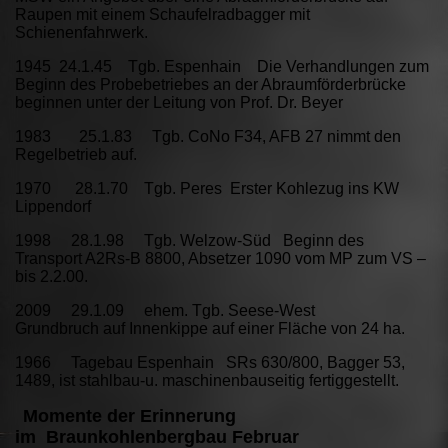
Raupen mit einem Schaufelradbagger mit
Schienenfahrwerk.
1945 24.1.45 Tgb. Espenhain Die Verhandlungen zum
Beginn des Probebetriebes an der Abraumförderbrücke
beginnen unter der Leitung von Prof. Dr. Beyer
1983 25.1.83 Tgb. CoNo F34, AFB 27 nimmt den
Regelbetrieb auf.
1970 28.1.70 Tgb. Peres Erster Kohlezug ins KW
Lippendorf
1998 28.1.98 Tgb. Welzow-Süd Beginn des
Transport A2Rs-B 8800, Absetzer 1090 vom MP zum VS –
bis 2.2.00.
2009 29.1.09 ehem. Tgb. Seese-West
Grundbruch auf Innenkippe auf einer Fläche von 24 ha.
1966 Tagebau Espenhain SRs 630/800, Bagger 53,
1489, ist stahlbau-u. maschinenbauseitig fertiggestellt.
Momente der Erinnerung
im Braunkohlenbergbau Februar