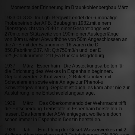
Momente der Erinnerung im Braunkohlenbergbau März
1933 01.3.33 Im Tgb. Bergwitz endet der 6-monatige
Probebetrieb der AFB, Baubeginn 1932,mit einem
Dienstgewicht von 2040 t, einer Gesamtlänge von
270m,einer Stützweite von 190m,einer Auslegerlänge
von 80m u. einer Abwurfhöhe von 50m.Angeschlossen an
die AFB mit der Baunummer 16 waren die D
850,Fabriknr.:237. Mit Qth750m3/h und der D
625,Fabriknummer 211,Fa.Buckau-Magdeburg.
1937. März Espenhain Die Absteckungsarbeiten für
die Errichtung des Werkes in Espenhain beginnen.
Geplant werden 2 Kraftwerke, 2 Brikettfabriken mit
Schwelereien sowie eine Anlage zur Phenol-u.
Schwefelgewinnung. Geplant ist auch, es kam aber nie zur
Ausführung, eine Entschwefelungsanlage.
1939. März Das Oberkommando der Wehrmacht trifft
die Entscheidung Treibstoffe in Espenhain herstellen zu
lassen. Das kommt der ASW entgegen, wollte sie doch
schon immer in Espenhain Benzin herstellen.
1939. Jahr Errichtung der Gösel-Wasserwerkes mit 2