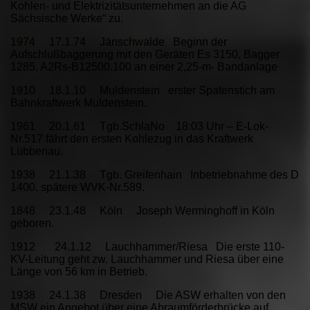
Kohlen- und Elektrizitätsunternehmen an die AG
Sächsische Werke“ zu.
1974 17.1.74 Jänschwalde Beginn der
Aufschlußbaggerung mit den Geräten Es 3150, Bagger
1285, A2Rs-B12500.100 an einer 2,25-m- Bandanlage
1910 18.1.10 Muldenstein erster Spatenstich am
Bahnkraftwerk Muldenstein.
1961 20.1.61 Tgb.SchlaNo 18:03 Uhr – E-Lok-
Nr.517 fährt den ersten Kohlezug in das Kraftwerk
Lübbenau.
1938 21.1.38 Tgb. Greifenhain Inbetriebnahme des D
1400, spätere WVK-Nr.589.
1848 23.1.48 Köln Joseph Werminghoff in Köln
geboren.
1912 24.1.12 Lauchhammer/Riesa Die erste 110-
KV-Leitung geht zw. Lauchhammer und Riesa über eine
Länge von 56 km in Betrieb.
1938 24.1.38 Dresden Die ASW erhalten von den
MSW ein Angebot über eine Abraumförderbrücke auf