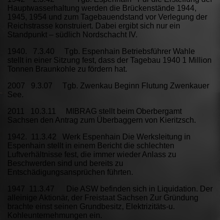
Hauptwasserhaltung werden die Brückenstände 1944,
1945, 1954 und zum Tagebauendstand vor Verlegung der
Reichstrasse konstruiert. Dabei ergibt sich nur ein
Standpunkt – südlich Nordschacht IV.
1940. 7.3.40 Tgb. Espenhain Betriebsführer Wahle
stellt in einer Sitzung fest, dass der Tagebau 1940 1 Million
Tonnen Braunkohle zu fördern hat.
2007 9.3.07 Tgb. Zwenkau Beginn Flutung Zwenkauer
See.
2011 10.3.11 MIBRAG stellt beim Oberbergamt
Sachsen den Antrag zum Überbaggern von Kieritzsch.
1942. 11.3.42 Werk Espenhain Die Werksleitung in
Espenhain stellt in einem Bericht die schlechten
Luftverhältnisse fest, die immer wieder Anlass zu
Beschwerden sind und bereits zu
Entschädigungsansprüchen führten.
1947 11.3.47 Die ASW befinden sich in Liquidation. Der
alleinige Aktionär, der Freistaat Sachsen Zur Gründung
brachte einst seinen Grundbesitz, Elektrizitäts-u.
Kohleunternehmungen ein.