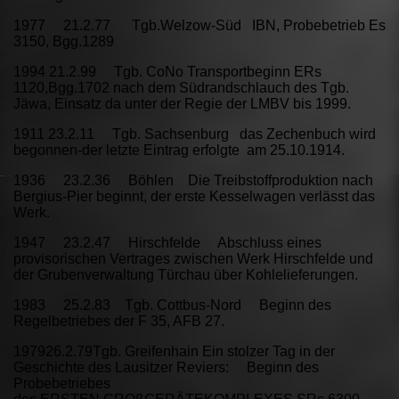
1977 21.2.77 Tgb.Welzow-Süd IBN, Probebetrieb Es
3150, Bgg.1289
1994 21.2.99 Tgb. CoNo Transportbeginn ERs
1120,Bgg.1702 nach dem Südrandschlauch des Tgb.
Jäwa, Einsatz da unter der Regie der LMBV bis 1999.
1911 23.2.11 Tgb. Sachsenburg das Zechenbuch wird
begonnen-der letzte Eintrag erfolgte am 25.10.1914.
1936 23.2.36 Böhlen Die Treibstoffproduktion nach
Bergius-Pier beginnt, der erste Kesselwagen verlässt das
Werk.
1947 23.2.47 Hirschfelde Abschluss eines
provisorischen Vertrages zwischen Werk Hirschfelde und
der Grubenverwaltung Türchau über Kohlelieferungen.
1983 25.2.83 Tgb. Cottbus-Nord Beginn des
Regelbetriebes der F 35, AFB 27.
197926.2.79Tgb. Greifenhain Ein stolzer Tag in der
Geschichte des Lausitzer Reviers: Beginn des
Probebetriebes