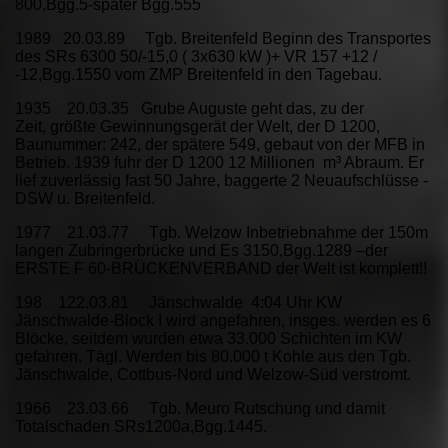
800,Bgg.5-später Bgg.555
1989 20.03.89 Tgb. Breitenfeld Beginn des Transportes
des SRs 6300 50/-15,0 ( 3x630 kW )+ VR 157 +12 /
-12,Bgg.1550 vom ZMP Breitenfeld in den Tagebau.
1935 20.03.35 Grube Auguste geht das, zu der
Zeit, größte Gewinnungsgerät der Welt, der D 1200,
Baunummer: 242, der spätere 549, gebaut von der MFB in
Betrieb. 1939 fuhr der D 1200 12 Millionen m³ Abraum. Er
lief zuverlässig fast 50 Jahre, baggerte 2 Neuaufschlüsse -
DSW u. Breitenfeld.
1977 21.03.77 Tgb. Welzow Inbetriebnahme der 150m
langen Zubringerbrücke und Es 3150,Bgg.1289 –der
ERSTE F 60-BRÜCKENVERBAND der Welt ist komplett!!
198 122.03.81 Jänschwalde 4:04 Uhr KW
Jänschwalde-Block I wird angefahren, insges. werden es 6
Blöcke, seitdem wurden etwa 33.000 Schichten im KW
gefahren. Tägl. Werden bis 80.000 t Kohle aus den Tgb.
Jänschwalde, Cottbus-Nord und Welzow-Süd verstromt.
1966 23.03.66 Tgb. Meuro Rutschung und damit
Totalschaden SRs1200a,Bgg.1445.