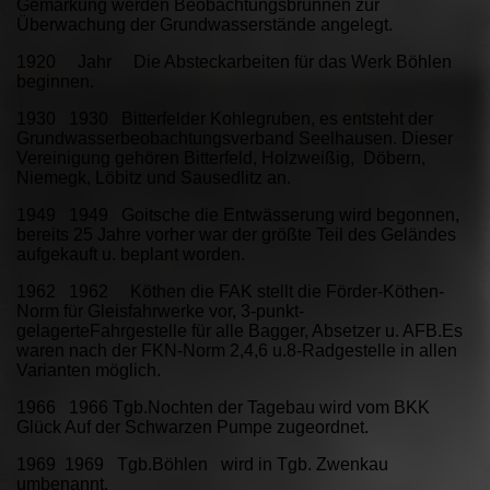
Gemarkung werden Beobachtungsbrunnen zur
Überwachung der Grundwasserstände angelegt.
1920 Jahr Die Absteckarbeiten für das Werk Böhlen
beginnen.
1930 1930 Bitterfelder Kohlegruben, es entsteht der
Grundwasserbeobachtungsverband Seelhausen. Dieser
Vereinigung gehören Bitterfeld, Holzweißig, Döbern,
Niemegk, Löbitz und Sausedlitz an.
1949 1949 Goitsche die Entwässerung wird begonnen,
bereits 25 Jahre vorher war der größte Teil des Geländes
aufgekauft u. beplant worden.
1962 1962 Köthen die FAK stellt die Förder-Köthen-
Norm für Gleisfahrwerke vor, 3-punkt-
gelagerteFahrgestelle für alle Bagger, Absetzer u. AFB.Es
waren nach der FKN-Norm 2,4,6 u.8-Radgestelle in allen
Varianten möglich.
1966 1966 Tgb.Nochten der Tagebau wird vom BKK
Glück Auf der Schwarzen Pumpe zugeordnet.
1969 1969 Tgb.Böhlen wird in Tgb. Zwenkau
umbenannt.