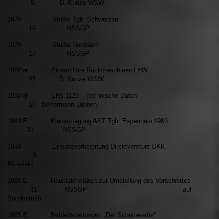
9 D. Kunze WSW
1979 Studie Tgb. Schwerzau
19 NSSGP
1979 Studie Nordraum
17 NSSGP
1980’er Einsatzliste Rückmaschinen LHW
45 D. Kunze WSW
1980’er ERs 1120 – Technische Daten
16 Bertermann Lübben.
1983 E Klausurtagung AST Tgb. Espenhain 1983
21 NSSGP
1984 Einsatzvorbereitung Direktversturz BKK
3
Bitterfeld
1985 E Hauptaktivitäten zur Umstellung des Vorschnittes
11 NSSGP auf
Bandbetrieb
1985 E Betriebszeitungen „Der Scheinwerfer“