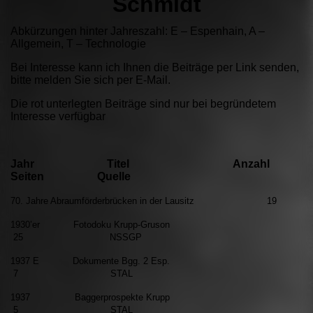
Schmidt
Abkürzungen hinter Jahreszahl: E – Espenhain, A –
Allgemein, T – Technologie
Bei Interesse kann ich Ihnen die Beiträge per Link senden,
bitte melden Sie sich per E-Mail.
Die rot unterlegten Beiträge sind nur bei begründetem
Interesse verfügbar
Jahr Titel Anzahl
Seiten Quelle
70. Jahre Abraumförderbrücken in der Lausitz 19
1930’er Fotodoku Krupp-Gruson
25 NSSGP
1937 E Dokumente Bgg. 2 Esp.
7 STAL
1937 Baggerprospekte Krupp
5 STAL