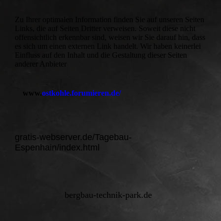
Zu Ihrer optimalen Information finden Sie auf unseren Seiten
Links, die auf Seiten Dritter verweisen. Soweit diese nicht
offensichtlich erkennbar sind, weisen wir Sie darauf hin, dass
es sich um einen externen Link handelt. Wir haben keinerlei
Einfluss auf den Inhalt und die Gestaltung dieser Seiten
anderer Anbieter
www.
ostkohle.forumieren.de/
gratis-webserver.de/Tagebau-
Espenhain/index.html
bergbau-technik-park.de