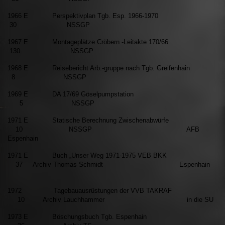
1966 E Perspektivplan Tgb. Esp. 1966-1970
30 NSSGP
1967 E Montageplätze Cröbern -Leitakte 170/66
130 NSSGP
1968 E Reisebericht Arb.-gruppe nach Tgb. Greifenhain
8 NSSGP
1969 E DA 17/69 Göselpumpstation
5 NSSGP
1971 E Statische Berechnung Zwischenabwürfe
10 NSSGP AFB
Espenhain
1971 E Buch „Unser Weg 1971-1975 VEB BKK
37
Archiv Thomas Schmidt
Espenhain
1972 Tagebauausrüstungen der VVB TAKRAF
10 Archiv
Lauchhammer
in die SU
1973 E Böschungsbuch Tgb. Espenhain