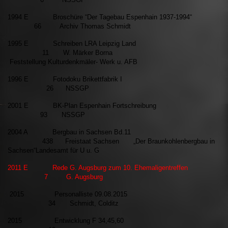
1994 E Broschüre “Der Tagebau Espenhain 1937-1994“
66 Archiv Thomas Schmidt
1995 E Schreiben LRA Leipzig Land
11 W. Märker
Borna
Feststellung Kulturdenkmäler- Werk u. AFB
1996 E Fotodoku Brikettfabrik I
26 NSSGP
2001 E BK-Plan Espenhain Fortschreibung
93 NSSGP
2004 A Bergbau in Sachsen Bd.11
438 Freistaat Sachsen „Der Braunkohlenbergbau in
Sachsen“Landesamt für U u. G
2011 E Rede G. Augsburg zum 10. Ehemaligentreffen
7 G. Augsburg
2015 Personalliste 09.08.2015
34 Schmidt, Colditz
2015 Entwicklung F 34,45,60