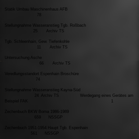
Statik Umbau Maschinenhaus AFB
78
Stellungnahme Wasseranstieg Tgb. Roßbach
25 Archiv TS
Tgb. Schleenhain, Gew. Tiefenkohle
11 Archiv TS
Untersuchung Asche
66 Archiv TS
Veredlungsstandort Espenhain Broschüre
74
Stellungnahme Wasseranstieg Kayna-Süd
24 Archiv TS
Werdegang eines Gerätes am
Beispiel FAK 1
Zechenbuch BKW Borna 1986-1989
659 NSSGP
Zechenbuch 1951-1954 Haupt Tgb. Espenhain
561 NSSGP