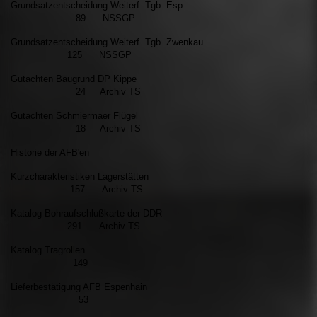
Grundsatzentscheidung Weiterf. Tgb. Esp.
89 NSSGP
Grundsatzentscheidung Weiterf. Tgb. Zwenkau
125 NSSGP
Gutachten Baugrund DP Kippe
24 Archiv TS
Gutachten Schmiermaer Flügel
18 Archiv TS
Historie der AFB'en
Kurzcharakteristiken Lagerstätten
157 Archiv TS
Katalog Bohraufschlußkarte der DDR
291 Archiv TS
Katalog Tragrollen…
149
Lieferbestätigung AFB Espenhain
53