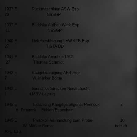
1937 E Rückmaschinen ASW Esp.
20 NSSGP
1937 E Bilddoku Aufbau Werk Esp.
11 NSSGP
1940 E Lieferbestätigung LHW AFB Esp.
27 HSTA DD
1941 E Bilddoku Absetzer LMG
27 Thomas Schmidt
1942 E Baugenehmigung AFB Esp.
7 W. Märker Borna
1942 E Grundriss Strecken Nordschacht
1 LMBV Leipzig
1945 E Erzählung Kriegsgefangener Pennock 2
H. Pennock Böhlen/Espenhain
1945 E Protokoll Verhandlung zum Probe- 10
W. Märker Borna betrieb
AFB Esp.