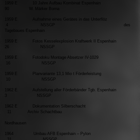
1959 E 10 Jahre Aufbau Kombinat Espenhain
90 W. Märker Borna
1959 E Aufnahme eines Gerätes in das Unterflöz
4 NSSGP des
Tagebaues Espenhain
1959 E Fotos Kesselexplosion Kraftwerk II Espenhain
26 NSSGP
1959 E Fotodoku Montage Absetzer IV-1029
16 NSSGP
1959 E Planvariante 13,1 Mio t Förderleistung
10 NSSGP
1962 E Aufstellung aller Förderbänder Tgb. Espenhain
3 NSSGP
1962 E Dokumentation Silberschacht
11 Archiv Schachtbau
Nordhausen
1964 Umbau AFB Espenhain – Pylon
31 NSSGP