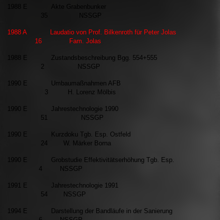
1988 E Akte Grabenbunker
35 NSSGP
1988 A Laudatio von Prof. Bilkenroth für Peter Jolas
16 Fam. Jolas
1988 E Zustandsbeschreibung Bgg. 554+555
2 NSSGP
1990 E Umbaumaßnahmen AFB
3 H. Lorenz Mölbis
1990 E Jahrestechnologie 1990
51 NSSGP
1990 E Kurzdoku Tgb. Esp. Ostfeld
24 W. Märker Borna
1990 E Grobstudie Effektivitätserhöhung Tgb. Esp.
4 NSSGP
1991 E Jahrestechnologie 1991
54 NSSGP
1994 E Darstellung der Bandläufe in der Sanierung
6 NSSGP