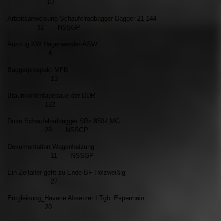
10
Arbeitsanweisung Schaufelradbagger Bagger 21-144
32 NSSGP
Auszug KW Hagenwerder-ASW
6
Baggerprospekt MFB
13
Braunkohlentagebaue der DDR
122
Doku Schaufelradbagger SRs 850-LMG
28 NSSGP
Dokumentation Wagenheizung
11 NSSGP
Ein Zeitalter geht zu Ende BF Holzweißig
27
Entgleisung_Havarie Absetzer I Tgb. Espenhain
20