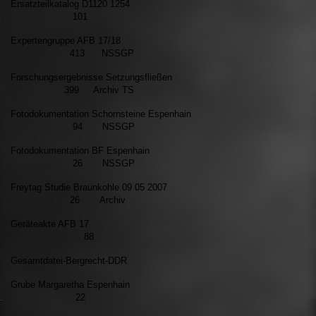
Ersatzteilkatalog D1120 1254
101
Expertengruppe AFB 17/18
413 NSSGP
Forschungsergebnisse Setzungsfließen
399 Archiv TS
Fotodokumentation Schornsteine Espenhain
94 NSSGP
Fotodokumentation BF Espenhain
26 NSSGP
Freytag Studie Braunkohle 09 05 2007
26 Archiv
Geräteakte AFB 17
88
Gesamtdatei-Bergrecht-DDR
Grube Margaretha Espenhain
22