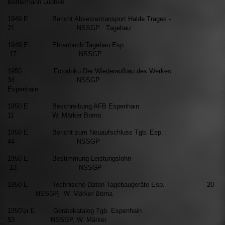
Bertermann Lübben.
1949 E Bericht Absetzertransport Halde Trages -
21 NSSGP
Tagebau
1949 E Ehrenbuch Tagebau Esp.
17 NSSGP
1950 Fotodoku Der Wiederaufbau des
Werkes
34 NSSGP
Espenhain
1950 E Beschreibung AFB Espenhain
11 W. Märker Borna
1950 E Bericht zum Neuaufschluss Tgb. Esp.
44 NSSGP
1950 E Bestimmung Leistungslohn
13 NSSGP
1950 E Technische Daten Tagebaugeräte Esp. 20
NSSGP,
W. Märker Borna
1950’er E Gerätekatalog Tgb. Espenhain
53 NSSGP,
W. Märker