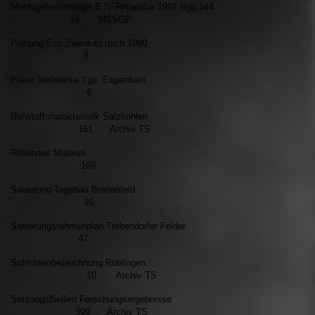
Montagetechnologie E IV-Reparatur 1991 Bgg.544
16 NSSGP
Planung Esp Zwenkau nach 1990
8
Pläne Stellwerke Tgb. Espenhain
6
Rohstoffcharakteristik Salzkohlen
161 Archiv TS
Rollendes Material
169
Sanierung Tagebau Breitenfeld
16
Sanierungsrahmenplan Trebendorfer Felder
47
Schichtenbezeichnung Röblingen
10 Archiv TS
Setzungsfließen Forschungsergebnisse
399 Archiv TS