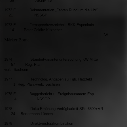
36 Archiv TS
1973 E Dokumentation „Fahren Rund um die Uhr“
21 NSSGP
1973 E Fernsprechverzeichnis
BKK Espenhain
141 Peter Colditz Kitzscher
W.
Märker Borna
1974 Standortvariantenuntersuchung KW Mitte
57 Reg. Plan.-
verb.
Sachsen
1977 Technolog. Angaben zu Tgb. Hatzfeld
1 Reg. Plan.-
verb.
Sachsen
1978 E Baggerbericht u. Ereignisnummern Esp.
4 NSSGP
1978 Doku Erhöhung Verfügbarkeit SRs 6300+VR
24 Bertermann Lübben.
1979 Direktversturzkombination