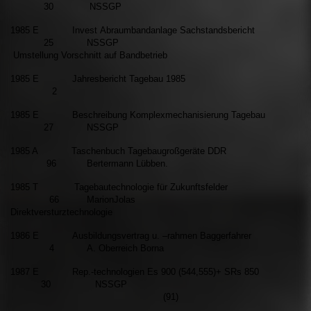
30 NSSGP
1985 E Invest Abraumbandanlage Sachstandsbericht
25 NSSGP
Umstellung Vorschnitt auf Bandbetrieb
1985 E Jahresbericht Tagebau 1985
2
1985 E Beschreibung Komplexmechanisierung Tagebau
27 NSSGP
1985 A Taschenbuch Tagebaugroßgeräte DDR
96 Bertermann Lübben.
1985 T Tagebautechnologie für Zukunftsfelder
66 MarionJolas
Direktversturztechnologie
1986 E Ausbildungsvertrag u. –rahmen Baggerfahrer
4 A. Oberreich Borna
1987 E Rep.-technologien Es 900 (544,555)+ SRs 850
30 NSSGP
(91)