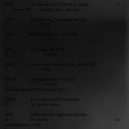
1946 Die Spedition H. Schmidt u. Grube 2
Archiv TS Leipnitz, Esp., Witznitz
1946 E Beschreibung Tagebaugeräte Esp.
7 STAL
1946 E Betriebsplan Esp. 1946-1953
10 STAL
1946 Planungen der ASW
10 STA FG
1946 E Übernahme Kraftwerke Esp, Befehl 187
2 STAL
1947 E Leistungsvergleich der Esp.
17 NSSGP
Aufschluss
jahre 1939/1944 bis 1947
1948 E Beschreibung AFB Espenhain
27 W. Märker Borna
1949 Auflistung der Tagebaugroßgeräte
45 W. Märker, zur
Bestandserfass. DDR