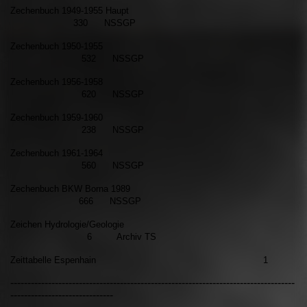
Zechenbuch 1949-1955 Haupt
330 NSSGP
Zechenbuch 1950-1955
532 NSSGP
Zechenbuch 1956-1958
620 NSSGP
Zechenbuch 1959-1960
238 NSSGP
Zechenbuch 1961-1964
560 NSSGP
Zechenbuch BKW Borna 1989
666 NSSGP
Zeichen Hydrologie/Geologie
6 Archiv TS
Zeittabelle Espenhain 1
-----------------------------------------------------------------------------------
------------------------------